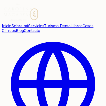
Inicio
Sobre mí
Servicios
Turismo Dental
Libros
Casos
Clínicos
Blog
Contacto